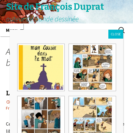
Site de François Duprat
auteur de bande dessinée
Aller au contenu principal
Recherc
Menu
CLOSE
Archives pour la catégorie Les
bonhommes de pluie
La danseuse debout
20 juillet 2026
Actualité
,
Les bonhommes de pluie
François
Ce 21 août 2026, vous trouverez ma nouvelle BD chez votre
libraire indépendant préféré (et aussi chez les autres