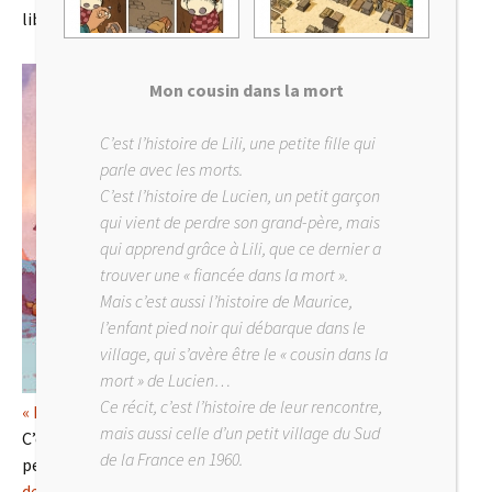
libraires):
Mon cousin dans la mort
C’est l’histoire de Lili, une petite fille qui
parle avec les morts.
C’est l’histoire de Lucien, un petit garçon
qui vient de perdre son grand-père, mais
qui apprend grâce à Lili, que ce dernier a
trouver une « fiancée dans la mort ».
Mais c’est aussi l’histoire de Maurice,
l’enfant pied noir qui débarque dans le
village, qui s’avère être le « cousin dans la
mort » de Lucien…
Ce récit, c’est l’histoire de leur rencontre,
« La danseuse debout »
aux
éditions de la Gouttière
.
mais aussi celle d’un petit village du Sud
C’est une histoire indépendante, mais qui reprend le
de la France en 1960.
personnage d’Héloïse issue de l’album
« Les Bonshommes
de pluie »