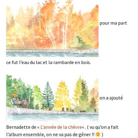
pour ma part
ce fut l’eau du lac et la rambarde en bois.
on a ajouté
Bernadette de «
L’année de la chèvre
« . ( vu qu’on a fait
l’album ensemble, on ne va pas de gêner !!
)