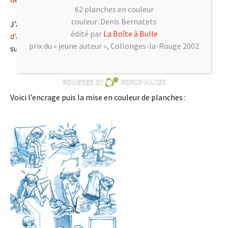
62 planches en couleur
couleur: Denis Bernatets
J’ai débuté cette histoire il y a trois ans (en réalisant
édité par
La Boîte à Bulle
d’autres albums
en parallèle, avec
Céka
et
Muge Qi
), et je
prix du « jeune auteur », Collonges-la-Rouge 2002
suis heureux que vous puissiez la découvrir.
Voici l’encrage puis la mise en couleur de planches :