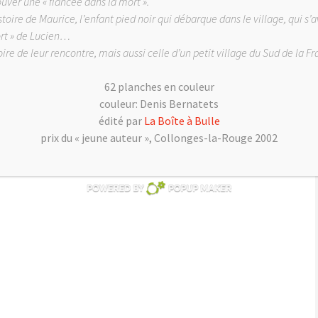
ouver une « fiancée dans la mort ».
istoire de Maurice, l’enfant pied noir qui débarque dans le village, qui s’a
ort » de Lucien…
stoire de leur rencontre, mais aussi celle d’un petit village du Sud de la F
rançois
62 planches en couleur
couleur: Denis Bernatets
aux «
24h d’images
» organisé par le
Hang’art de Namur
,
édité par
La Boîte à Bulle
yon
Flavien sans R
.
prix du « jeune auteur », Collonges-la-Rouge 2002
 place à Namur, en 2017: