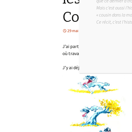
que ce dernier a tr
Mais c’est aussi l’h
Confiné…
« cousin dans la m
Ce récit, c’est l’hi
29 mai 2020
Illustrations
F
J’ai participé le week-end dernier 
où travaille mon camarade de cra
J’y ai déjà participé deux fois, sur