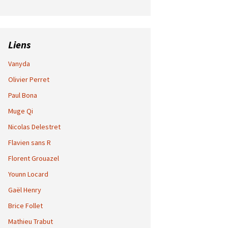
Liens
Vanyda
Olivier Perret
Paul Bona
Muge Qi
Nicolas Delestret
Flavien sans R
Florent Grouazel
Younn Locard
Gaël Henry
Brice Follet
Mathieu Trabut