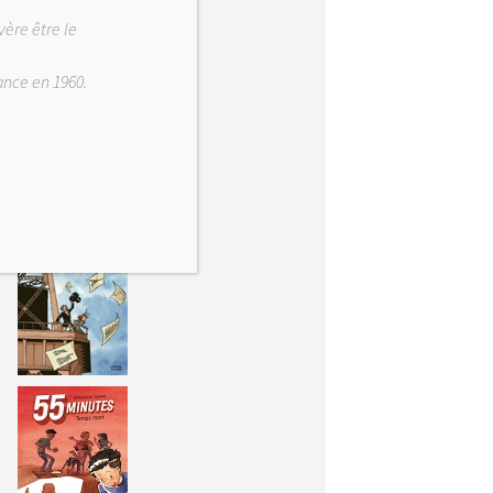
vère être le
rance en 1960.