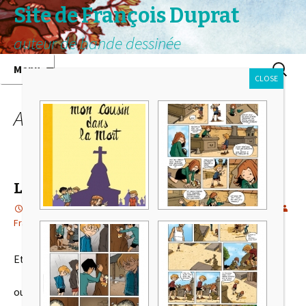
Site de François Duprat
auteur de bande dessinée
Aller au contenu principal
Recherc
Menu
CLOSE
Archives mensuelles : février 2015
L’année de la chèvre !!!
20 février 2015
L'année de la chèvre
,
Projets en cours
François
Et oui, vous l’avez peut être vu sur le site de
Vanyda
ou sur le blog de
l’atelier
: