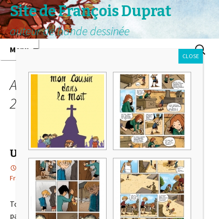
Site de François Duprat
auteur de bande dessinée
Aller au contenu principal
Recherc
Menu
CLOSE
Archives mensuelles : novembre
2016
Une petite expo à Roubaix…
30 novembre 2016
expositions
,
L'année de la chèvre
François
Toujours dans le cadre de ma résidence au
CRLL
, en
parallèle de ma folle tournée de dédicace, la librairie
« Les