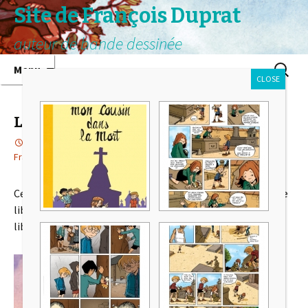
Site de François Duprat
auteur de bande dessinée
Aller au contenu principal
Recherc
Menu
CLOSE
La danseuse debout
20 juillet 2026
Actualité
,
Les bonhommes de pluie
François
Ce 21 août 2026, vous trouverez ma nouvelle BD chez votre
libraire indépendant préféré (et aussi chez les autres
libraires):