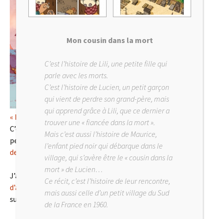
Mon cousin dans la mort
C’est l’histoire de Lili, une petite fille qui
parle avec les morts.
C’est l’histoire de Lucien, un petit garçon
qui vient de perdre son grand-père, mais
qui apprend grâce à Lili, que ce dernier a
« La danseuse debout »
aux
éditions de la Gouttière
.
trouver une « fiancée dans la mort ».
C’est une histoire indépendante, mais qui reprend le
Mais c’est aussi l’histoire de Maurice,
personnage d’Héloïse issue de l’album
« Les Bonshommes
l’enfant pied noir qui débarque dans le
de pluie »
village, qui s’avère être le « cousin dans la
mort » de Lucien…
J’ai débuté cette histoire il y a trois ans (en réalisant
Ce récit, c’est l’histoire de leur rencontre,
d’autres albums
en parallèle, avec
Céka
et
Muge Qi
), et je
mais aussi celle d’un petit village du Sud
suis heureux que vous puissiez la découvrir.
de la France en 1960.