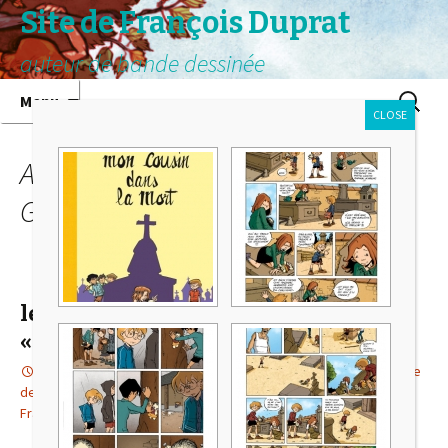
Site de François Duprat
auteur de bande dessinée
Aller au contenu principal
Recherc
Menu
CLOSE
Archives du mot-clé Eric
Giacometti
le « mediator dans la presse, et la BD
« Eiffel » en kiosque !
14 février 2023
Actualité
,
Le petit Leonard
,
Mediator
,
revue
de presse
BD
,
Ceka
,
Eric Giacometti
,
Gustave Eiffel
,
Irène
Frachon
,
Mediator
,
Muge QI
,
Paul Bona
François