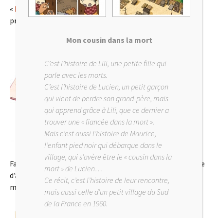
«
Mediator, un crime chimiquement pur
« , bénéficie d’une
presse de folie!!
Mon cousin dans la mort
C’est l’histoire de Lili, une petite fille qui
parle avec les morts.
C’est l’histoire de Lucien, un petit garçon
qui vient de perdre son grand-père, mais
qui apprend grâce à Lili, que ce dernier a
trouver une « fiancée dans la mort ».
Mais c’est aussi l’histoire de Maurice,
l’enfant pied noir qui débarque dans le
village, qui s’avère être le « cousin dans la
Faut dire, Irène co-scénarise de l’album et surtout lanceuse
mort » de Lucien…
d’alerte sur l’affaire, est une « machine de guerre
Ce récit, c’est l’histoire de leur rencontre,
médiatique »!!
mais aussi celle d’un petit village du Sud
de la France en 1960.