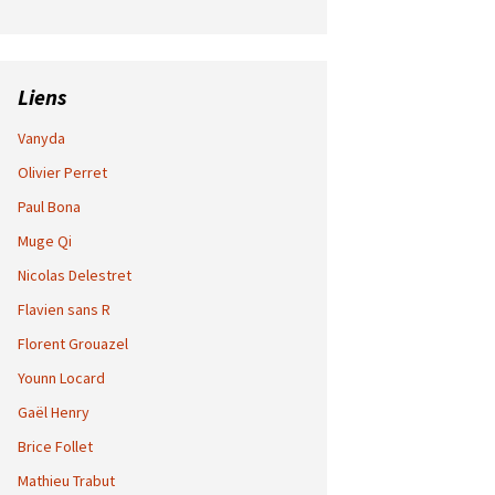
Liens
Vanyda
Olivier Perret
Paul Bona
Muge Qi
Nicolas Delestret
Flavien sans R
Florent Grouazel
Younn Locard
Gaël Henry
Brice Follet
Mathieu Trabut