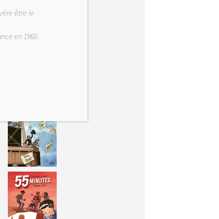
vère être le
rance en 1960.