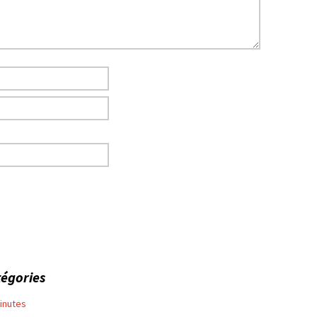
égories
inutes