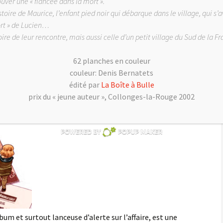
ouver une « fiancée dans la mort ».
istoire de Maurice, l’enfant pied noir qui débarque dans le village, qui s’a
ort » de Lucien…
tit Leonard
,
Mediator
,
revue de presse
BD
,
Ceka
,
Eric
stoire de leur rencontre, mais aussi celle d’un petit village du Sud de la F
on
,
Mediator
,
Muge QI
,
Paul Bona
François
62 planches en couleur
t pur
« , bénéficie d’une presse de folie!!
couleur: Denis Bernatets
édité par
La Boîte à Bulle
prix du « jeune auteur », Collonges-la-Rouge 2002
lbum et surtout lanceuse d’alerte sur l’affaire, est une