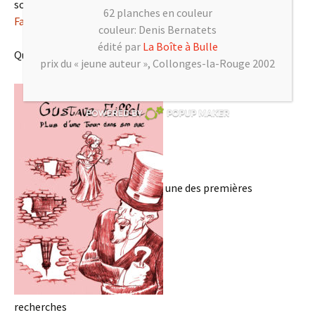
scénario de
Céka
et des couleurs de
Muge Qi
aux éditions
62 planches en couleur
Faton
.
couleur: Denis Bernatets
édité par
La Boîte à Bulle
Quelques étapes de la couverture :
prix du « jeune auteur », Collonges-la-Rouge 2002
une des premières
recherches