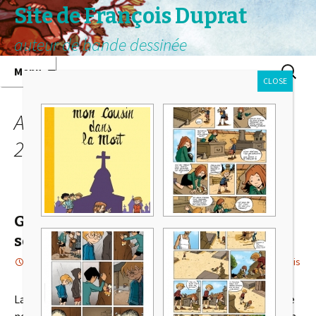
Site de François Duprat
auteur de bande dessinée
Aller au contenu principal
Recherc
Menu
CLOSE
Archives mensuelles : novembre
2023
Gustave Eiffel, plus d’une tour dans
son sac
16 novembre 2023
Actualité
,
Le petit Leonard
François
La prépublication dans le magazine « Le petit Léonard » de