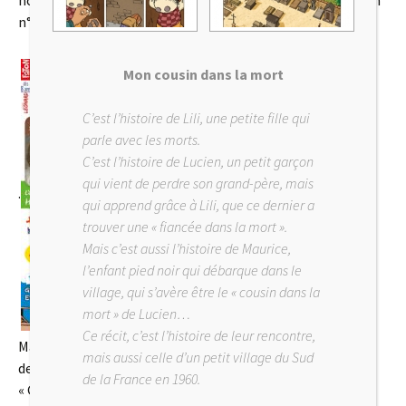
notre récit sur Gustave Eiffel se terminera dans le prochain
n°..
Mon cousin dans la mort
C’est l’histoire de Lili, une petite fille qui
parle avec les morts.
C’est l’histoire de Lucien, un petit garçon
qui vient de perdre son grand-père, mais
.
qui apprend grâce à Lili, que ce dernier a
trouver une « fiancée dans la mort ».
Mais c’est aussi l’histoire de Maurice,
l’enfant pied noir qui débarque dans le
village, qui s’avère être le « cousin dans la
mort » de Lucien…
Ce récit, c’est l’histoire de leur rencontre,
Mais vous pouvez d’ors et déjà trouver l’album en librairie
mais aussi celle d’un petit village du Sud
depuis ce début du mois de novembre.
de la France en 1960.
« Gustave Eiffel, plus d’une tour dans son sac », sur un