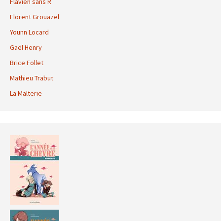
Flavien sans R
Florent Grouazel
Younn Locard
Gaël Henry
Brice Follet
Mathieu Trabut
La Malterie