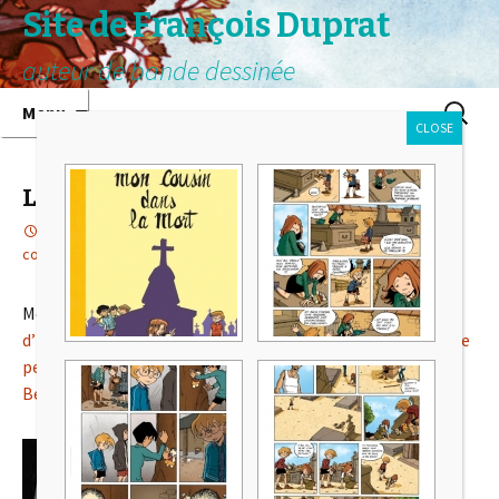
Site de François Duprat
auteur de bande dessinée
Aller au contenu principal
Recherc
Menu
CLOSE
Le film documentaire…
7 décembre 2017
audiovisuel
,
Illustrations
,
Projets en
cours
François
Mercredi 22 novembre, au
Festival International du Film
d’Histoire de Pessac 2017
, a été projeté
« Jacques Doriot, le
petit führer français »
, un film documentaire de
Joseph
Beauregard.