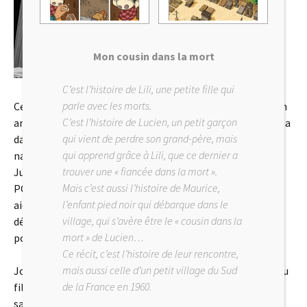
Mon cousin dans la mort
C’est l’histoire de Lili, une petite fille qui
parle avec les morts.
Ce film raconte «
l’énigme Jacques Doriot
, où comment un
C’est l’histoire de Lucien, un petit garçon
ancien député communiste de l’entre-deux-guerres bascula
qui vient de perdre son grand-père, mais
dans la collaboration la plus radicale avec l’Allemagne
qui apprend grâce à Lili, que ce dernier a
nazie, exhortant ses troupes à « débarrasser la France des
trouver une « fiancée dans la mort ».
Juifs ». De l’ancien métallo de Saint-Denis devenu n°2 du
Mais c’est aussi l’histoire de Maurice,
PCF, jusqu’au fondateur du Parti populaire français qui
l’enfant pied noir qui débarque dans le
aidera à la traque des Juifs lors de la rafle du Vel’ d’Hiv’, la
village, qui s’avère être le « cousin dans la
déchéance morale d’un homme, rongé par sa soif du
mort » de Lucien…
pouvoir et ses rancœurs. »
Ce récit, c’est l’histoire de leur rencontre,
mais aussi celle d’un petit village du Sud
Joseph Beauregard m’a proposé d’ illustrer tout au long du
de la France en 1960.
film, des moments du parcours politique de Doriot . Un
sacré défi !!!