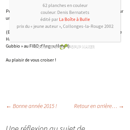
62 planches en couleur
Pour ma part j’y serai le mercredi 28 janvier 2015 à 16h pour
couleur: Denis Bernatets
une séance de dédicace !!
édité par
La Boîte à Bulle
prix du « jeune auteur », Collonges-la-Rouge 2002
(Et je partirai ensuite rejoindre mon scénariste Christophe
Hadévis pour dédicacer le 29 et 30 janvier, « La Louve de
Gubbio » au FIBD d’Angoulême !)
Au plaisir de vous croiser !
←
Bonne année 2015 !
Retour en arrière…
→
Navigation des
Une réflexion au sujet de