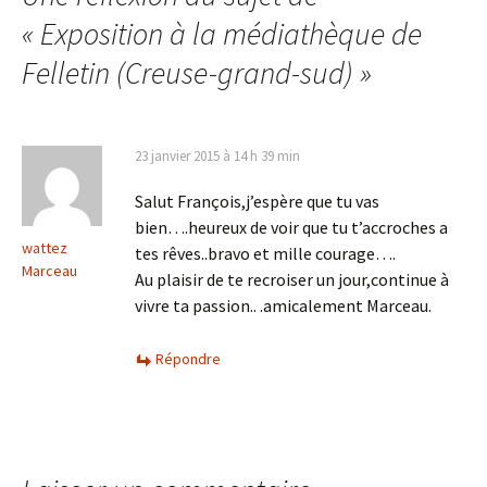
articles
«
Exposition à la médiathèque de
Felletin (Creuse-grand-sud)
»
23 janvier 2015 à 14 h 39 min
Salut François,j’espère que tu vas
bien….heureux de voir que tu t’accroches a
wattez
tes rêves..bravo et mille courage….
Marceau
Au plaisir de te recroiser un jour,continue à
vivre ta passion.. .amicalement Marceau.
Répondre