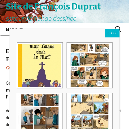
Site de François Duprat
auteur de bande dessinée
Aller au contenu principal
Recherc
Menu
CLOSE
Exposition à la médiathèque de
Felletin (Creuse-grand-sud)
18 janvier 2015
Actualité
François
Ce mois-ci, de puis le 07 janvier jusqu’au 07 février, la
médiathèque de Felletin (Creuse-grand-sud) me fait
l’immense de me consacrer une exposition.
Vous pouvez y trouver des planches originales de la plupart
de mes albums (« Léo Cassebonbon », « Il fera beau
demain », » Mon cousin dans la mort », « Space Kariboo »,