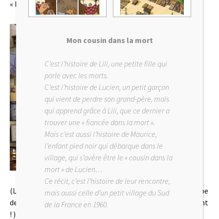
« La louve de Gubbio »…)
Mon cousin dans la mort
C’est l’histoire de Lili, une petite fille qui
parle avec les morts.
C’est l’histoire de Lucien, un petit garçon
qui vient de perdre son grand-père, mais
qui apprend grâce à Lili, que ce dernier a
trouver une « fiancée dans la mort ».
Mais c’est aussi l’histoire de Maurice,
l’enfant pied noir qui débarque dans le
village, qui s’avère être le « cousin dans la
mort » de Lucien…
Ce récit, c’est l’histoire de leur rencontre,
(Les photos ci-dessus ont été réalisées par l’aimable équipe
mais aussi celle d’un petit village du Sud
de la médiathèque . Je les en remercie, ici, chaleureusement
de la France en 1960.
! )